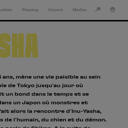
ualités
Planning
Univers
Médias
ACTUALITÉS
RECHERCHER
SE CONNECTER
ASHA
PLANNING
UNIVERS
MÉDIAS
Rechercher
ans, mène une vie paisible au sein
Mot de passe oublié?
Se connecter
le de Tokyo jusqu'au jour où
VINYLES
it un bond dans le temps et se
RECHERCHES
Pas encore de compte ?
dans un Japon où monstres et
POPULAIRES
fait alors la rencontre d'Inu-Yasha,
Créez un compte en quelques clics pour donner votre
Naruto
avis, noter nos produits et profiter de nos offres
is de l'humain, du chien et du démon.
exclusives.
Death Note