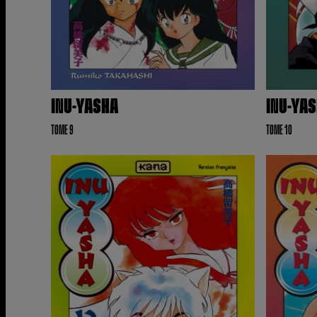
INU-YASHA
INU-YA
TOME 9
TOME 10