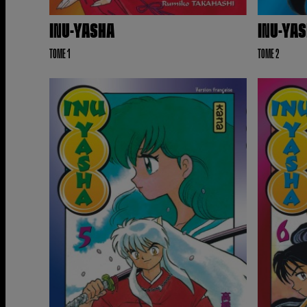
INU-YASHA
INU-YA
TOME 1
TOME 2