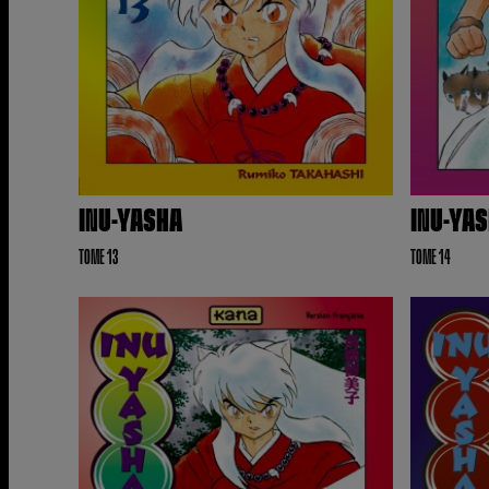
INU-YASHA
INU-YA
TOME 13
TOME 14