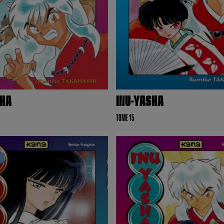
SHA
INU-YASHA
TOME 15