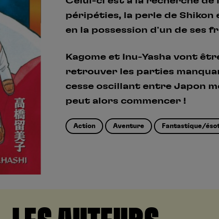
Celui-ci est à la recherche de 
péripéties, la perle de Shikon
en la possession d'un de ses f
Kagome et Inu-Yasha vont être
retrouver les parties manquan
cesse oscillant entre Japon m
peut alors commencer !
Action
Aventure
Fantastique/éso