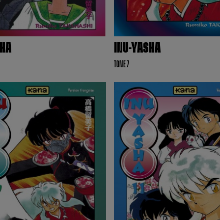
SHA
INU-YASHA
TOME 7