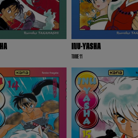
SHA
INU-YASHA
TOME 11