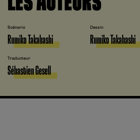
LES AUTEURS
Scénario
Dessin
Rumiko Takahashi
Rumiko Takahashi
Traducteur
Sébastien Gesell