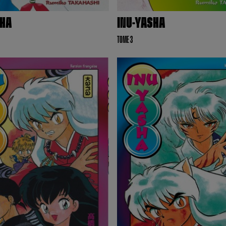
SHA
INU-YASHA
TOME 3