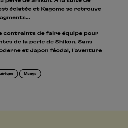
la perle de Shikon. A la suite de
 est éclatée et Kagome se retrouve
Créer un compte
One Piece
ragments...
Hunter x Hunter
Se connecter
S’inscrire
 contraints de faire équipe pour
Fire Force
tes de la perle de Shikon. Sans
Black Butler
oderne et Japon féodal, l'aventure
térique
Manga