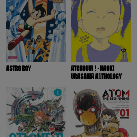
Kintetsu Yamada
Kiyo Kyujo
Kizuku Watanabe
Kô Shigenobu
Kodachi Ukyo
Koichiro Hoshino
Koji Inada
Konata
Kotaro Takata
ASTRO BOY
ATCHOUM ! - NAOKI
Kouiti Shimaboshi
URASAWA ANTHOLOGY
Kousuke Oono
Koyuki
Lamquet
Lapeyre (Guillaume)
Laurie Ulster
Leiji Matsumoto
Li Kunwu
Little Thunder
M