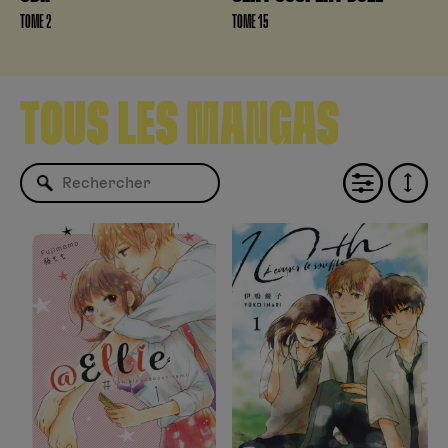
Ayano Kyo
TOME 2
TOME 15
Azusa Mase
Bajram (Denis)
Baku Yumemakura
Bradley Bond
TOUS LES MANGAS
Bukimi Miki
Byun Byung Jun
Cab
Cassou (Loïc)
Chihiro
Chizu Kamikou
Claudia Migliaccio
Collectif
Collectif d'éditeurs du Weekly Shônen Jump
Corinne Quentin
Correia Sara
Cossu (Brice)
Cyril Coppini
Daiki Kobayashi