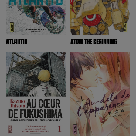
Machita
Macias (Jimi)
Mamare Tôno
Mari Okazaki
Masahiro Hikokubo
ATLANTID
ATOM THE BEGINNING
Masami Kurumada
Masami Yûki
Masashi Kishimoto
Masashi Sato
Masato Hisa
Masaya Hokazono
Maubille (Geneviève)
Maybe
Mayuko Kanba
Midori Goto
Mika
Mika Yamamori
Miki Bukimi