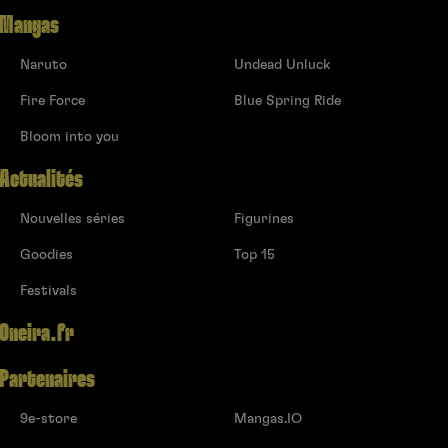
Olivier Huet
Mangas
Olivier Sart
Naruto
Undead Unluck
Osamu Tezuka
P.Ôtié
Fire Force
Blue Spring Ride
Pacha
Bloom into you
Pascale Simon
Patrick Honnoré
Actualités
Peko Watanabe
Philippe Buchet
Nouvelles séries
Figurines
Ponjea
Goodies
Top 15
Riku Sanjô
RINTARO
Festivals
Riyoko Ikeda
Oneira.fr
Rodolphe Gicquel
Rumiko Takahashi
Partenaires
Runberg (Sylvain)
Ryo Hanada
9e-store
Mangas.IO
Ryosuke Takeuchi