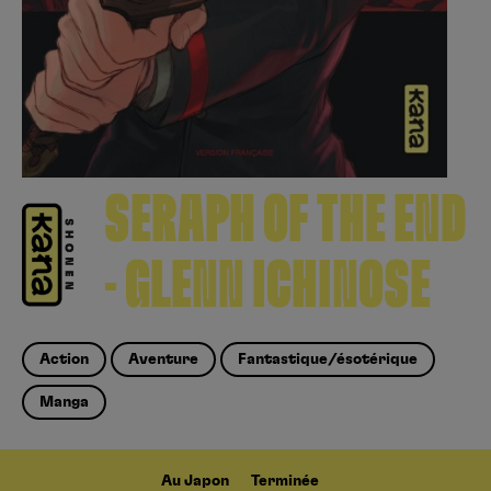
Créer un compte
Hunter x Hunter
Fire Force
Se connecter
S’inscrire
Black Butler
SERAPH OF THE END
- GLENN ICHINOSE
Action
Aventure
Fantastique/ésotérique
Manga
Au Japon
Terminée