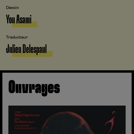
Dessin
You Asami
Traducteur
Julien Delespaul
Ouvrages