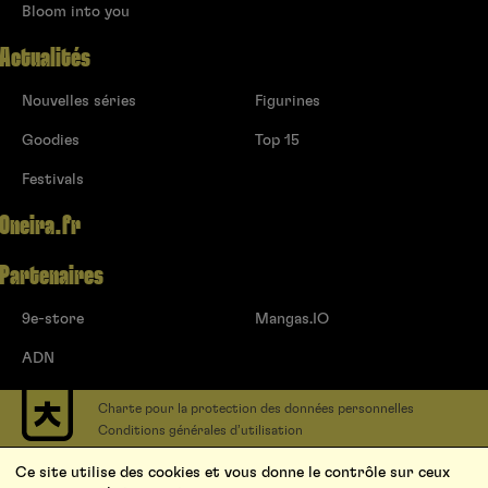
Bloom into you
Actualités
Nouvelles séries
Figurines
Goodies
Top 15
Festivals
Oneira.fr
Partenaires
9e-store
Mangas.IO
ADN
Charte pour la protection des données personnelles
Conditions générales d’utilisation
Contact
Ce site utilise des cookies et vous donne le contrôle sur ceux
Soumettre un projet