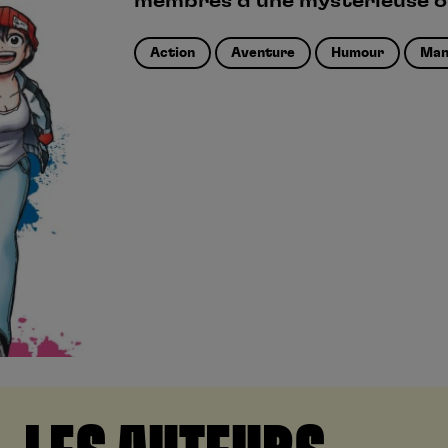
membres d'une mystérieuse or
Action
Aventure
Humour
Man