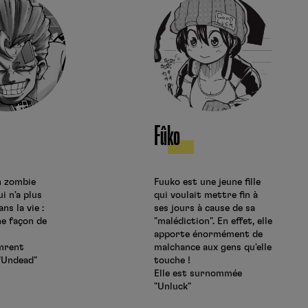
Fûko
n zombie
Fuuko est une jeune fille
i n'a plus
qui voulait mettre fin à
ns la vie :
ses jours à cause de sa
e façon de
"malédiction". En effet, elle
apporte énormément de
emrent
malchance aux gens qu'elle
"Undead"
touche !
Elle est surnommée
"Unluck"