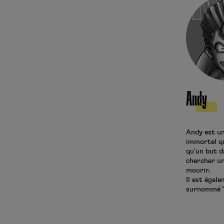
Andy
Andy est u
immortel qu
qu'un but da
chercher un
mourir.
Il est égal
surnommé 