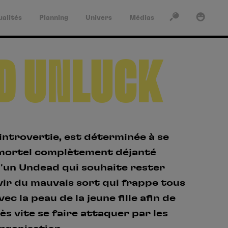
ualités
Planning
Univers
Médias
ACTUALITÉS
RECHERCHER
SE CONNECTER
D UNLUCK
PLANNING
UNIVERS
MÉDIAS
Rechercher
 introvertie, est déterminée à se
Mot de passe oublié?
Se connecter
mortel complètement déjanté
VINYLES
 d'un Undead qui souhaite rester
RECHERCHES
Pas encore de compte ?
rvir du mauvais sort qui frappe tous
POPULAIRES
c la peau de la jeune fille afin de
Créez un compte en quelques clics pour donner votre
Naruto
avis, noter nos produits et profiter de nos offres
ès vite se faire attaquer par les
exclusives.
Death Note