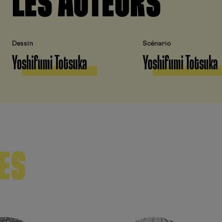
LES AUTEURS
Dessin
Scénario
Yoshifumi Totsuka
Yoshifumi Totsuka
ES