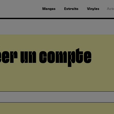
Mangas
Extraits
Vinyles
Act
er un compte