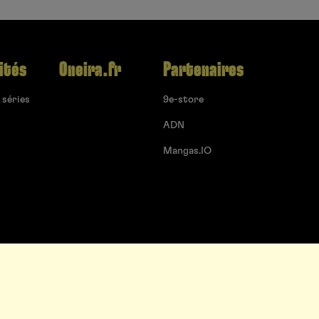
ités
Oneira.fr
Partenaires
 séries
9e-store
ADN
Mangas.IO
un projet
Proposer une série
Qui sommes-nous ?