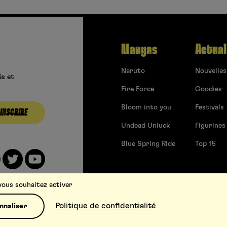
Mangas
Actual
Naruto
Nouvelles
és et
Fire Force
Goodies
Bloom into you
Festivals
’INSCRIRE
Undead Unluck
Figurines
Blue Spring Ride
Top 15
 vous souhaitez activer
Politique de confidentialité
nnaliser
Conditions générales d’utilisation
Contact
Soumettre 