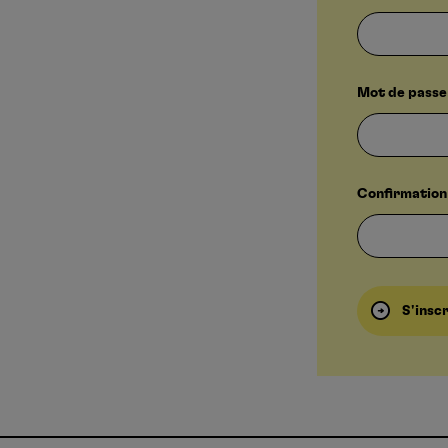
Mot de passe 
Confirmation 
S'insc