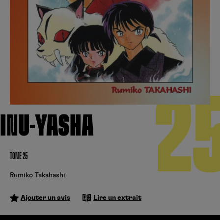
Créer un compte
Hunter x Hunter
Cultura
Fnac
Fire Force
Se connecter
S’inscrire
Black Butler
Kobo
2
INU-YASHA
TOME 25
Rumiko Takahashi
Ajouter un avis
Lire un extrait