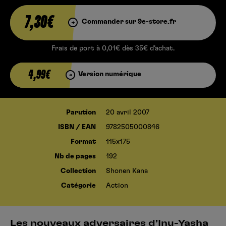
7,30€
Commander sur 9e-store.fr
Frais de port à 0,01€ dès 35€ d’achat.
4,99€
Version numérique
Parution
20 avril 2007
ISBN / EAN
9782505000846
Format
115x175
Nb de pages
192
Collection
Shonen Kana
Catégorie
Action
Les nouveaux adversaires d’Inu-Yasha