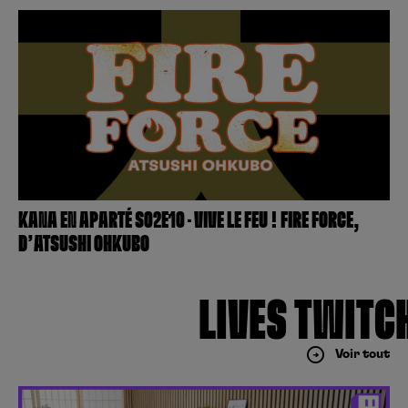
KANA EN APARTÉ S02E10 – VIVE LE FEU ! FIRE FORCE,
D’ATSUSHI OHKUBO
LIVES TWITC
Voir tout