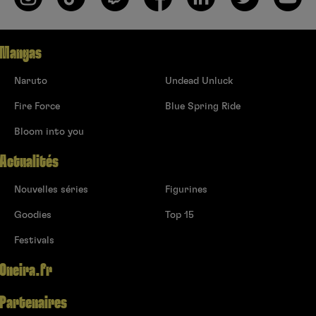
Mangas
Naruto
Undead Unluck
Fire Force
Blue Spring Ride
Bloom into you
Actualités
Nouvelles séries
Figurines
Goodies
Top 15
Festivals
Oneira.fr
Partenaires