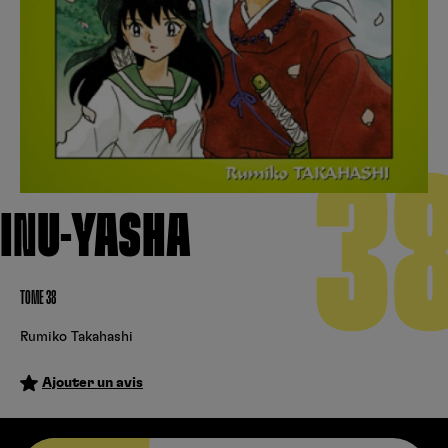
Créer un compte
Hunter x Hunter
Cultura
Fnac
Fire Force
Se connecter
S’inscrire
Black Butler
3
Kobo
INU-YASHA
TOME 38
Rumiko Takahashi
Ajouter un avis