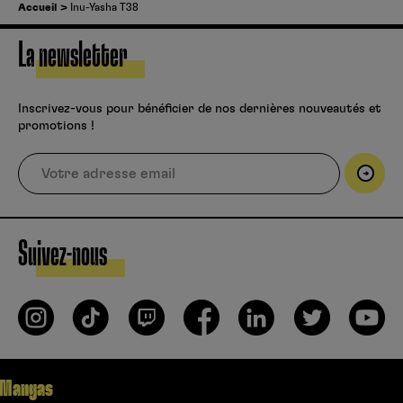
Accueil
Inu-Yasha T38
La newsletter
Inscrivez-vous pour bénéficier de nos dernières nouveautés et
promotions !
Suivez-nous
Mangas