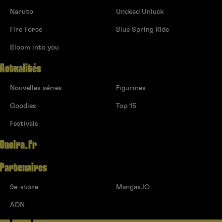
Naruto
Undead Unluck
Fire Force
Blue Spring Ride
Bloom into you
Actualités
Nouvelles séries
Figurines
Goodies
Top 15
Festivals
Oneira.fr
Partenaires
9e-store
Mangas.IO
ADN