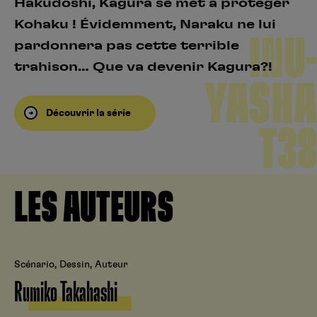
Hakudôshi, Kagura se met à protéger
Kohaku ! Évidemment, Naraku ne lui
INU-
pardonnera pas cette terrible
trahison… Que va devenir Kagura?!
YASHA
Découvrir la série
T38
LES AUTEURS
Scénario, Dessin, Auteur
Rumiko Takahashi