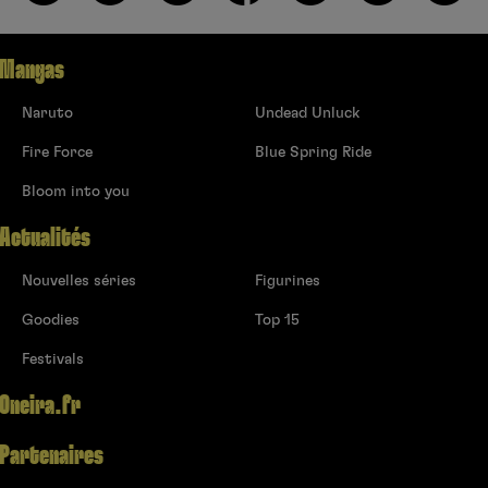
Mangas
Naruto
Undead Unluck
Fire Force
Blue Spring Ride
Bloom into you
Actualités
Nouvelles séries
Figurines
Goodies
Top 15
Festivals
Oneira.fr
Partenaires