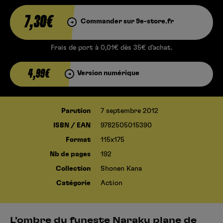
7,30€
Commander sur 9e-store.fr
Frais de port à 0,01€ dès 35€ d’achat.
4,99€
Version numérique
Parution
7 septembre 2012
ISBN / EAN
9782505015390
Format
115x175
Nb de pages
192
Collection
Shonen Kana
Catégorie
Action
L’ombre du funeste Naraku plane de