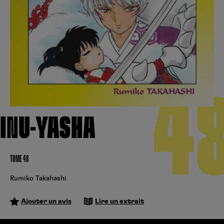
Créer un compte
Hunter x Hunter
Cultura
Fnac
Fire Force
Se connecter
S’inscrire
Black Butler
Kobo
4
INU-YASHA
TOME 48
Rumiko Takahashi
Ajouter un avis
Lire un extrait