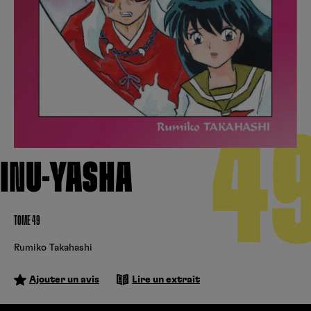
Créer un compte
Hunter x Hunter
Cultura
Fnac
Fire Force
Se connecter
S’inscrire
Black Butler
Kobo
4
INU-YASHA
TOME 49
Rumiko Takahashi
Ajouter un avis
Lire un extrait