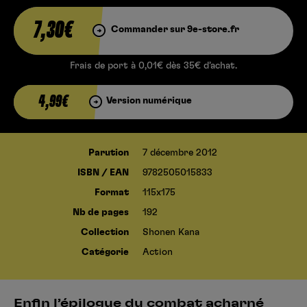
7,30€
Commander sur 9e-store.fr
Frais de port à 0,01€ dès 35€ d’achat.
4,99€
Version numérique
Parution
7 décembre 2012
ISBN / EAN
9782505015833
Format
115x175
Nb de pages
192
Collection
Shonen Kana
Catégorie
Action
Enfin l’épilogue du combat acharné