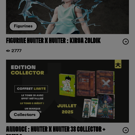
Figurines
FIGURINE HUNTER X HUNTER : KIRUA ZOLDIK
2777
Collectors
ANNONCE : HUNTER X HUNTER 38 COLLECTOR +