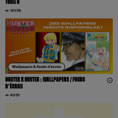
TOME 0
10176
Wallpapers & fonds d'écran
HUNTER X HUNTER : WALLPAPERS / FONDS
D’ÉCRAN
4019