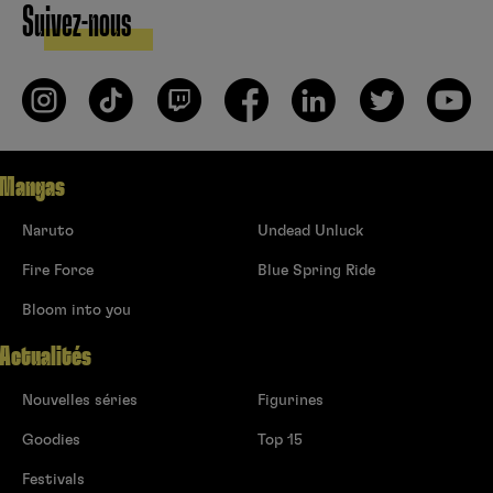
Suivez-nous
Mangas
Naruto
Undead Unluck
Fire Force
Blue Spring Ride
Bloom into you
Actualités
Nouvelles séries
Figurines
Goodies
Top 15
Festivals