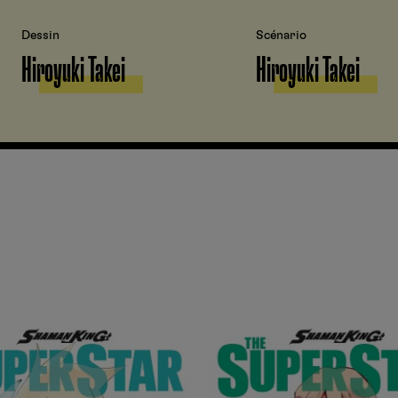
Dessin
Scénario
Hiroyuki Takei
Hiroyuki Takei