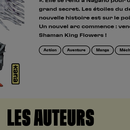
». Elle se rend à Nagano pour 
grand secret. Les étoiles du 
nouvelle histoire est sur le p
Un nouvel arc commence : vene
Shaman King Flowers !
Action
Aventure
Manga
Méch
LES AUTEURS