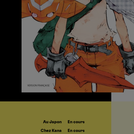
Au Japon
En cours
Chez Kana
En cours