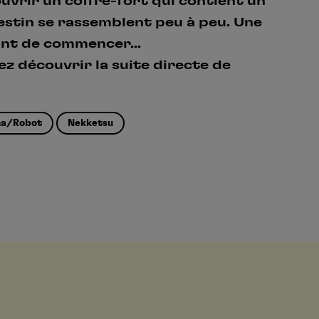
ouvrir un coffre-fort qui contient un
destin se rassemblent peu à peu. Une
Créer un compte
One Piece
oint de commencer...
Hunter x Hunter
Se connecter
S’inscrire
z découvrir la suite directe de
Fire Force
Black Butler
a/Robot
Nekketsu