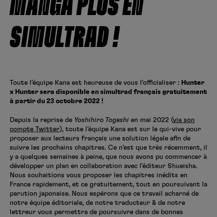
MANGA PLUS EN
Créer un compte
Hunter x Hunter
SIMULTRAD !
Fire Force
Se connecter
S’inscrire
Black Butler
Toute l’équipe Kana est heureuse de vous l’officialiser :
Hunter
x Hunter sera disponible en simultrad français gratuitement
à partir du 23 octobre 2022 !
Depuis la reprise de
Yoshihiro Togashi
en mai 2022 (
via son
compte Twitter
), toute l’équipe Kana est sur le qui-vive pour
proposer aux lecteurs français une solution légale afin de
suivre les prochains chapitres. Ce n’est que très récemment, il
y a quelques semaines à peine, que nous avons pu commencer à
développer un plan en collaboration avec l’éditeur Shueisha.
Nous souhaitions vous proposer les chapitres inédits en
France rapidement, et ce gratuitement, tout en poursuivant la
parution japonaise. Nous espérons que ce travail acharné de
notre équipe éditoriale, de notre traducteur & de notre
lettreur vous permettra de poursuivre dans de bonnes