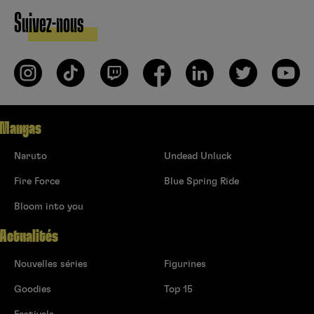
Suivez-nous
Mangas
Naruto
Undead Unluck
Fire Force
Blue Spring Ride
Bloom into you
Actualités
Nouvelles séries
Figurines
Goodies
Top 15