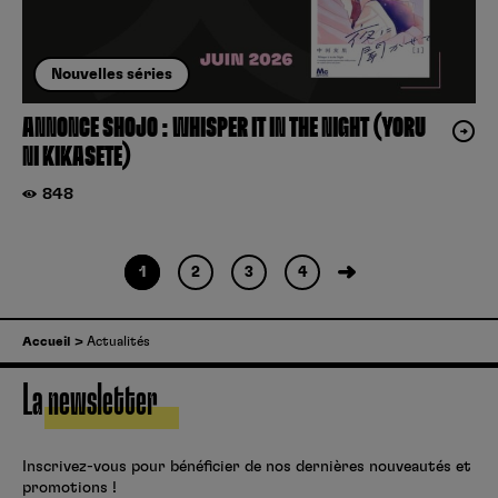
Nouvelles séries
ANNONCE SHOJO : WHISPER IT IN THE NIGHT (YORU
NI KIKASETE)
848
1
2
3
4
Accueil
Actualités
La newsletter
Inscrivez-vous pour bénéficier de nos dernières nouveautés et
promotions !