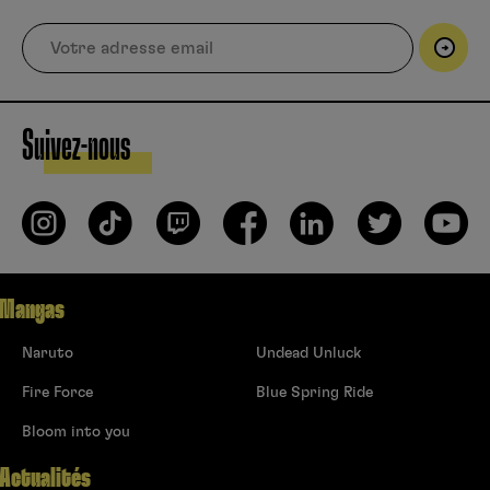
Suivez-nous
Mangas
Naruto
Undead Unluck
Fire Force
Blue Spring Ride
Bloom into you
Actualités