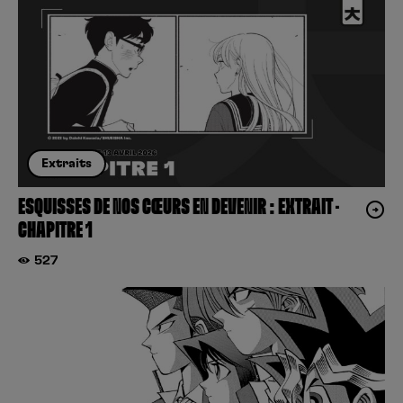
Yuyu Hakusho
Yuyu Hakusho (Star Edition)
les cerisiers fleurissent malgré tout
Ça reste entre nous
Extraits
ESQUISSES DE NOS CŒURS EN DEVENIR : EXTRAIT –
CHAPITRE 1
527