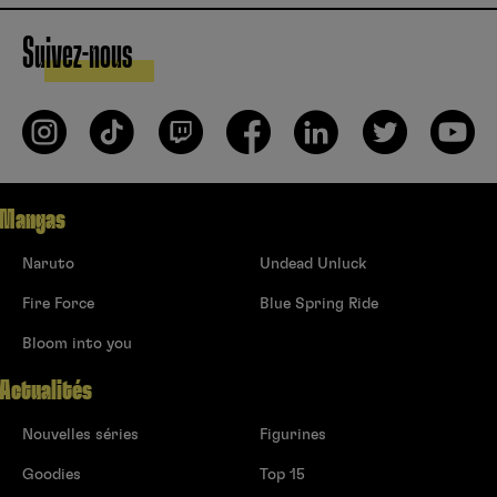
Suivez-nous
Mangas
Naruto
Undead Unluck
Fire Force
Blue Spring Ride
Bloom into you
Actualités
Nouvelles séries
Figurines
Goodies
Top 15