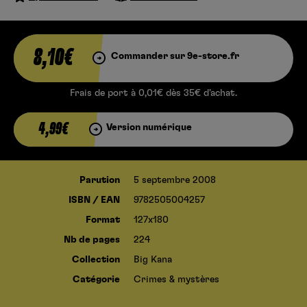
8,10€
Commander sur 9e-store.fr
Frais de port à 0,01€ dès 35€ d’achat.
4,99€
Version numérique
Parution
5 septembre 2008
ISBN / EAN
9782505004257
Format
127x180
Nb de pages
224
Collection
Big Kana
Catégorie
Crimes & mystères