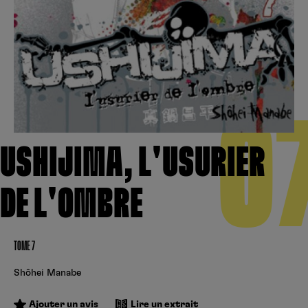
Créer un compte
Hunter x Hunter
Cultura
Fnac
Fire Force
Se connecter
S’inscrire
Black Butler
0
Kobo
USHIJIMA, L'USURIER
DE L'OMBRE
TOME 7
Shôhei Manabe
Ajouter un avis
Lire un extrait