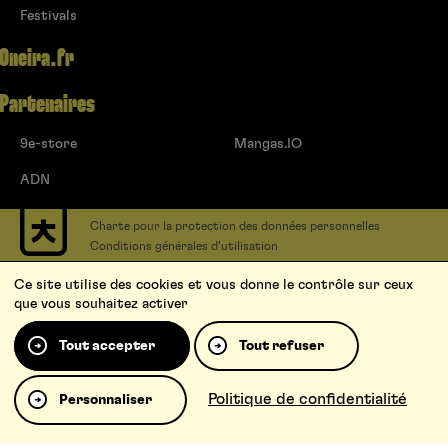
Festivals
Oneira.fr
Partenaires
9e-store
Mangas.IO
ADN
Charte pour la protection des données personnelles
Conditions générales d’utilisation
Contact
Ce site utilise des cookies et vous donne le contrôle sur ceux
Soumettre un projet
que vous souhaitez activer
Proposer une série
Qui sommes-nous ?
Tout accepter
Tout refuser
Politique de confidentialité
Personnaliser