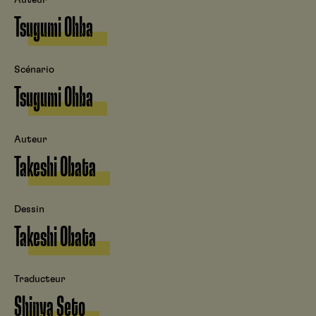
Tsugumi Ohba
Scénario
Tsugumi Ohba
Auteur
Takeshi Obata
Dessin
Takeshi Obata
Traducteur
Shinya Seto