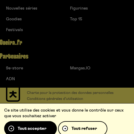
Nouvelles séries
Figurines
Goodies
Top 15
Festivals
Oneira.fr
Partenaires
9e-store
Mangas.IO
ADN
Charte pour la protection des données personnelles
Conditions générales d’utilisation
Contact
Ce site utilise des cookies et vous donne le contrôle sur ceux
Soumettre un projet
que vous souhaitez activer
Proposer une série
Qui sommes-nous ?
Tout accepter
Tout refuser