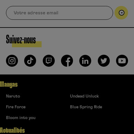
Suivez-nous
Mangas
Naruto
Undead Unluck
Fire Force
Blue Spring Ride
Bloom into you
Actualités