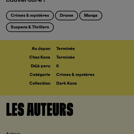
couverture !
Crimes & mystères
Drame
Manga
Suspens & Thrillers
Au Japon
Terminée
Chez Kana
Terminée
Déjà paru
6
Catégorie
Crimes & mystères
Collection
Dark Kana
LES AUTEURS
Auteur