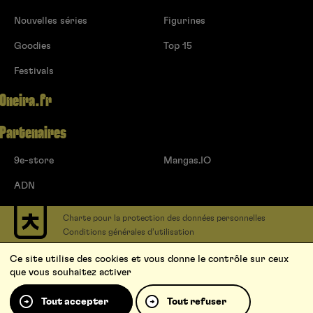
Nouvelles séries
Figurines
Goodies
Top 15
Festivals
Oneira.fr
Partenaires
9e-store
Mangas.IO
ADN
Charte pour la protection des données personnelles
Conditions générales d’utilisation
Contact
Ce site utilise des cookies et vous donne le contrôle sur ceux
Soumettre un projet
que vous souhaitez activer
Proposer une série
Qui sommes-nous ?
Tout accepter
Tout refuser