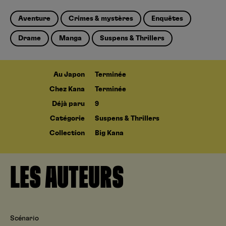
Aventure
Crimes & mystères
Enquêtes
Drame
Manga
Suspens & Thrillers
Au Japon
Terminée
Chez Kana
Terminée
Déjà paru
9
Catégorie
Suspens & Thrillers
Collection
Big Kana
LES AUTEURS
Scénario