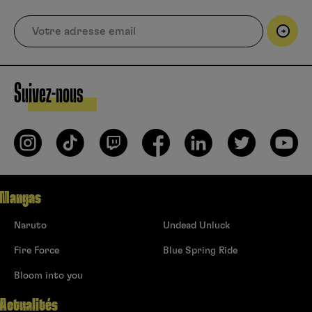
Suivez-nous
Mangas
Naruto
Undead Unluck
Fire Force
Blue Spring Ride
Bloom into you
Actualités