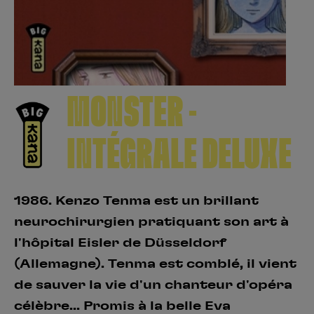
Créer un compte
Hunter x Hunter
Fire Force
Se connecter
S’inscrire
Black Butler
MONSTER -
INTÉGRALE DELUXE
1986. Kenzo Tenma est un brillant
neurochirurgien pratiquant son art à
l'hôpital Eisler de Düsseldorf
(Allemagne). Tenma est comblé, il vient
de sauver la vie d'un chanteur d'opéra
célèbre... Promis à la belle Eva