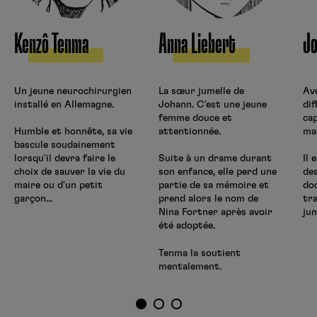
Kenzô Tenma
Anna Liebert
Jo
Un jeune neurochirurgien
La sœur jumelle de
Ave
installé en Allemagne.
Johann. C'est une jeune
dif
femme douce et
ca
attentionnée.
mal
Humble et honnête, sa vie
bascule soudainement
lorsqu'il devra faire le
Suite à un drame durant
Il 
choix de sauver la vie du
son enfance, elle perd une
de
maire ou d'un petit
partie de sa mémoire et
do
garçon...
prend alors le nom de
tr
Nina Fortner après avoir
jum
été adoptée.
Tenma la soutient
mentalement.
1
2
3