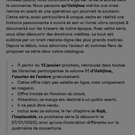
nouveau public, nous continuons à garder la série active dans
le commerce. Nous pensons
qu’Ushijima
mérite une vraie
remise en avant et une opération qui pourrait le soutenir.
Cette série, aussi particulière & unique, cache en réalité une
histoire passionnante à suivre et est un livret ultra complet &
documenté sur les travers de notre époque. Avec cette série,
vous allez découvrir des émotions inédites. Le tout est
sublimé par un trait réaliste digne des plus grands maîtres.
Depuis le début, nous admirons l’auteur et sommes fiers de
proposer sa série dans notre catalogue.
À partir du
13 janvier
prochain, retrouvez dans toutes
les librairies participantes le volume 01
d’Ushijima,
l’usurier de l’ombre
gratuitement.
Cette offre n’est pas valable en ligne, mais uniquement
en magasin.
Offre limitée en fonction du stock.
Attention, ce manga est destiné à un public averti.
Il ne peut être vendu.
Inclus avec ce volume, le 1er chapitre de
Kujô,
l’implacable
, sa prochaine série (à découvrir le
27/01/2023), ainsi qu’une illustration différente sur la
quatrième de couverture.