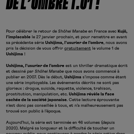
DE L’OMBRE T.01 !
Créer un compte
Hunter x Hunter
Fire Force
Se connecter
S’inscrire
Pour célébrer le retour de
Shôhei Manabe
en France avec
Kujô,
Black Butler
l’implacable
le 27 janvier prochain, et pour remettre en avant
sa précédente série
Ushijima, l’usurier de l’ombre
, nous avons
pris la décision de vous offrir
gratuitement
le volume 1 de
Ushijima
!
Ushijima, l’usurier de l’ombre
est un thriller dramatique écrit
et dessiné par
Shôhei Manabe
que nous avons commencé à
publier en 2007. Dès le début,
Ushijima
s’impose comme étant
une série impitoyable. Les événements décrits ne sont pas
glorieux : drogue, suicide, raquette, violence, trahison,
prostitution, manipulation, etc.
Ushijima révèle la face
cachée de la société japonaise
. Cette lecture éprouvante
n’est donc pas conseillée à tous, et n’a malheureusement pas
trouvé son public à l’époque.
Aujourd’hui, la série est terminée en 46 volumes (depuis
2020). Malgré sa longueur et la difficulté de toucher un