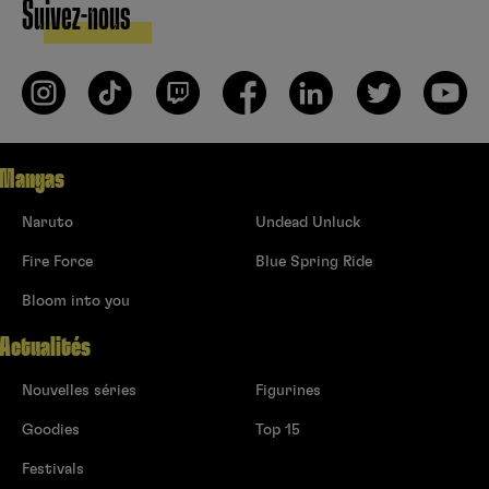
Suivez-nous
Mangas
Naruto
Undead Unluck
Fire Force
Blue Spring Ride
Bloom into you
Actualités
Nouvelles séries
Figurines
Goodies
Top 15
Festivals