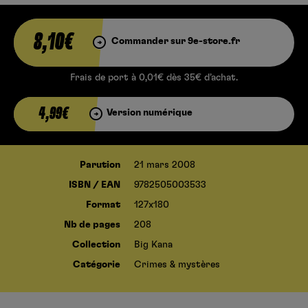
8,10€
Commander sur 9e-store.fr
Frais de port à 0,01€ dès 35€ d’achat.
4,99€
Version numérique
Parution
21 mars 2008
ISBN / EAN
9782505003533
Format
127x180
Nb de pages
208
Collection
Big Kana
Catégorie
Crimes & mystères