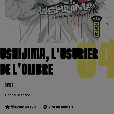
Créer un compte
Hunter x Hunter
Cultura
Fnac
Fire Force
Se connecter
S’inscrire
Black Butler
0
Kobo
USHIJIMA, L'USURIER
DE L'OMBRE
TOME 4
Shôhei Manabe
Ajouter un avis
Lire un extrait