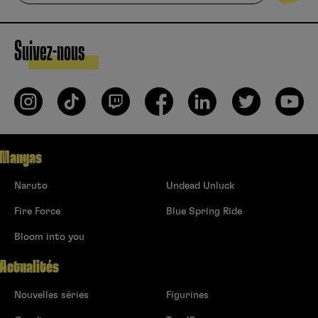
Suivez-nous
Mangas
Naruto
Undead Unluck
Fire Force
Blue Spring Ride
Bloom into you
Actualités
Nouvelles séries
Figurines