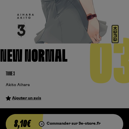
Créer un compte
Hunter x Hunter
Fire Force
Se connecter
S’inscrire
Black Butler
0
NEW NORMAL
TOME 3
Akito Aihara
Ajouter un avis
8,10€
Commander sur 9e-store.fr