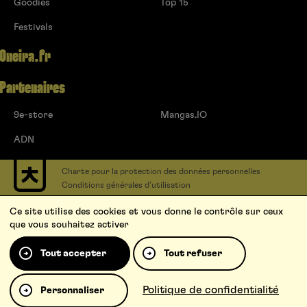
Goodies
Top 15
Festivals
Oneira.fr
Partenaires
9e-store
Mangas.IO
ADN
Charte pour la protection des données personnelles
Conditions générales d’utilisation
Contact
Ce site utilise des cookies et vous donne le contrôle sur ceux
Soumettre un projet
que vous souhaitez activer
Proposer une série
Qui sommes-nous ?
Tout accepter
Tout refuser
Politique de confidentialité
Personnaliser