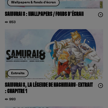
Wallpapers & fonds d'écran
SAMURAI 8 : WALLPAPERS / FONDS D’ÉCRAN
853
Extraits
SAMURAI 8, LA LÉGENDE DE HACHIMARU – EXTRAIT
: CHAPITRE 1
993