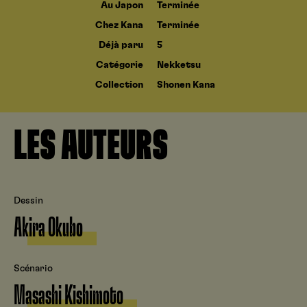
Au Japon
Terminée
Chez Kana
Terminée
Déjà paru
5
Catégorie
Nekketsu
Collection
Shonen Kana
LES AUTEURS
Dessin
Akira Okubo
Scénario
Masashi Kishimoto