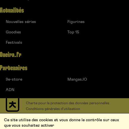
Actualités
Nouvelles séries
Figurines
Goodies
Top 15
Festivals
Oneira.fr
Partenaires
9e-store
Mangas.IO
ADN
Charte pour la protection des données personnelles
Conditions générales d’utilisation
Contact
Ce site utilise des cookies et vous donne le contrôle sur ceux
Soumettre un projet
que vous souhaitez activer
Proposer une série