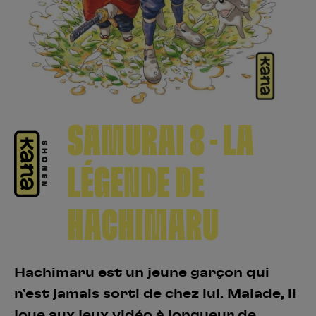
Créer un compte
Hunter x Hunter
Fire Force
Se connecter
S’inscrire
Black Butler
SAMURAI 8 - LA
LÉGENDE DE
HACHIMARU
Hachimaru est un jeune garçon qui
n'est jamais sorti de chez lui. Malade, il
joue aux jeux vidéo à longueur de