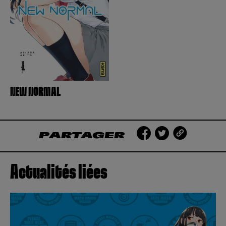
Créer un compte
Hunter x Hunter
Fire Force
Se connecter
S’inscrire
Black Butler
NEW NORMAL
PARTAGER
Actualités liées