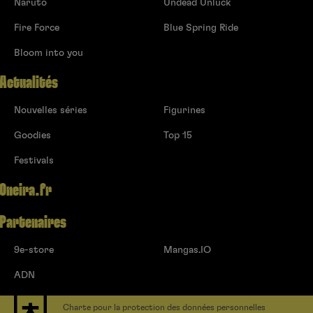
Naruto
Undead Unluck
Fire Force
Blue Spring Ride
Bloom into you
Actualités
Nouvelles séries
Figurines
Goodies
Top 15
Festivals
Oneira.fr
Partenaires
9e-store
Mangas.IO
ADN
Charte pour la protection des données personnelles