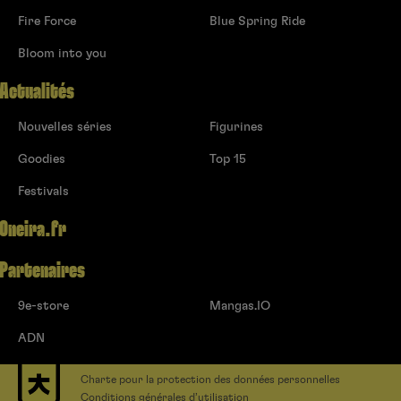
Fire Force
Blue Spring Ride
Bloom into you
Actualités
Nouvelles séries
Figurines
Goodies
Top 15
Festivals
Oneira.fr
Partenaires
9e-store
Mangas.IO
ADN
Charte pour la protection des données personnelles
Conditions générales d’utilisation