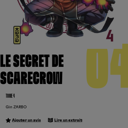
Créer un compte
Hunter x Hunter
Fire Force
Se connecter
S’inscrire
Black Butler
0
LE SECRET DE
SCARECROW
TOME 4
Gin ZARBO
Ajouter un avis
Lire un extrait