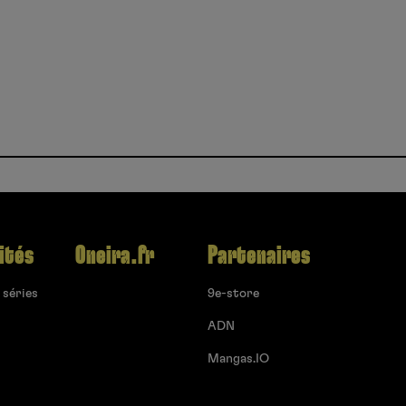
ités
Oneira.fr
Partenaires
 séries
9e-store
ADN
Mangas.IO