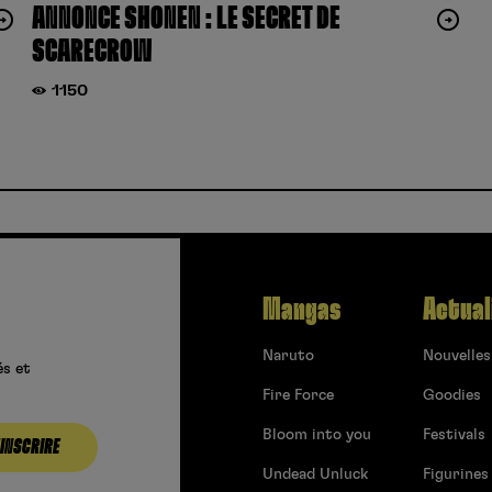
ANNONCE SHONEN : LE SECRET DE
SCARECROW
1150
Mangas
Actual
Naruto
Nouvelles
és et
Fire Force
Goodies
Bloom into you
Festivals
’INSCRIRE
Undead Unluck
Figurines