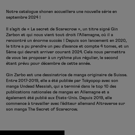
Créer un compte
Hunter x Hunter
Notre catalogue shonen accueillera une nouvelle série en
septembre 2024 !
Fire Force
Se connecter
S’inscrire
Il s’agit de « Le secret de Scarecrow », un titre signé Gin
Black Butler
Zarbon et qui nous vient tout droit l’Allemagne, où il a
rencontré un énorme succès ! Depuis son lancement en 2020,
le titre a pu prendre un peu d’avance et compte 4 tomes, et un
5ème qui devrait arriver courant 2024. Cela nous permettra
de vous les proposer à un rythme plus régulier, le second
étant prévu pour décembre de cette année.
Gin Zarbo est une dessinatrice de manga originaire de Suisse.
Entre 2017-2019, elle a été publiée par Tokyopop avec son
manga Undead Messiah, qui a terminé dans le top 10 des
publications nationales de mangas en Allemagne et a
également été publié aux États-Unis. Depuis 2019, elle
commence à travailler avec l’éditeur allemand Altraverse sur
son manga The Secret of Scarecrow.