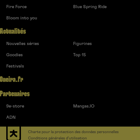
Fire Force
Blue Spring Ride
Bloom into you
Actualités
Nouvelles séries
Figurines
Goodies
Top 15
Festivals
Oneira.fr
Partenaires
9e-store
Mangas.IO
ADN
Charte pour la protection des données personnelles
Conditions générales d’utilisation