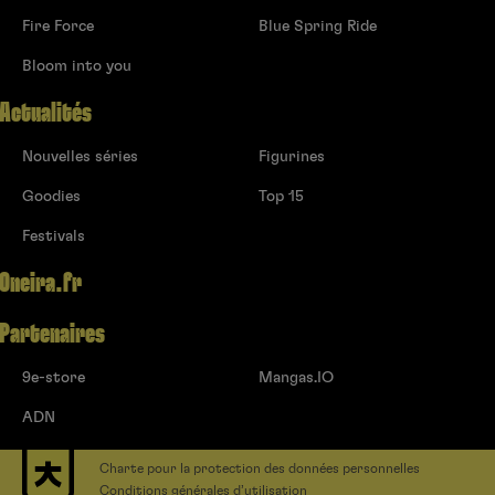
Fire Force
Blue Spring Ride
Bloom into you
Actualités
Nouvelles séries
Figurines
Goodies
Top 15
Festivals
Oneira.fr
Partenaires
9e-store
Mangas.IO
ADN
Charte pour la protection des données personnelles
Conditions générales d’utilisation