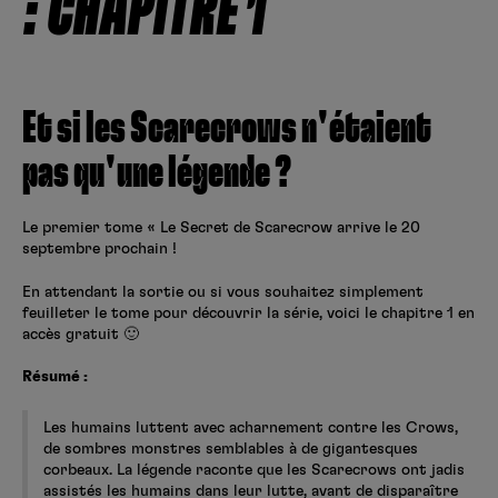
: CHAPITRE 1
Créer un compte
Hunter x Hunter
Fire Force
Se connecter
S’inscrire
Et si les Scarecrows n'étaient
Black Butler
pas qu'une légende ?
Le premier tome « Le Secret de Scarecrow arrive le 20
septembre prochain !
En attendant la sortie ou si vous souhaitez simplement
feuilleter le tome pour découvrir la série, voici le chapitre 1 en
accès gratuit 🙂
Résumé :
Les humains luttent avec acharnement contre les Crows,
de sombres monstres semblables à de gigantesques
corbeaux. La légende raconte que les Scarecrows ont jadis
assistés les humains dans leur lutte, avant de disparaître