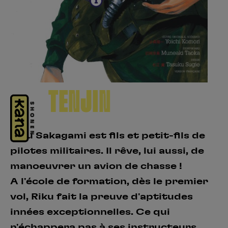
Créer un compte
Hunter x Hunter
Fire Force
Se connecter
S’inscrire
Black Butler
TENJIN
Riku Sakagami est fils et petit-fils de
pilotes militaires. Il rêve, lui aussi, de
manoeuvrer un avion de chasse !
A l'école de formation, dès le premier
vol, Riku fait la preuve d'aptitudes
innées exceptionnelles. Ce qui
n'échappera pas à ses instructeurs