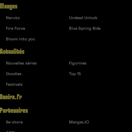
Mangas
Naruto
Undead Unluck
Fire Force
Blue Spring Ride
Bloom into you
Actualités
Nouvelles séries
Figurines
Goodies
Top 15
Festivals
Oneira.fr
Partenaires
9e-store
Mangas.IO