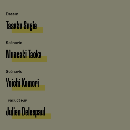
Dessin
Tasuku Sugie
Scénario
Muneaki Taoka
Scénario
Yoichi Komori
Traducteur
Julien Delespaul