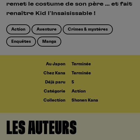
remet le costume de son père ... et fait
renaître Kid l'Insaisissable !
Action
Aventure
Crimes & mystères
Enquêtes
Manga
Au Japon
Terminée
Chez Kana
Terminée
Déjà paru
5
Catégorie
Action
Collection
Shonen Kana
LES AUTEURS