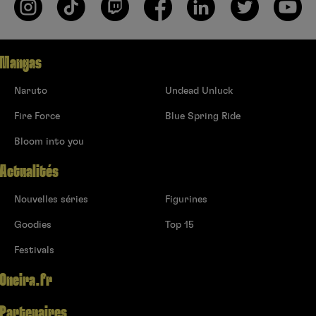
Mangas
Naruto
Undead Unluck
Fire Force
Blue Spring Ride
Bloom into you
Actualités
Nouvelles séries
Figurines
Goodies
Top 15
Festivals
Oneira.fr
Partenaires