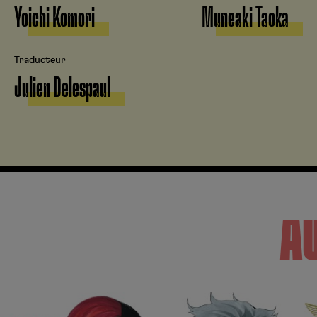
Yoichi Komori
Muneaki Taoka
Traducteur
Julien Delespaul
A