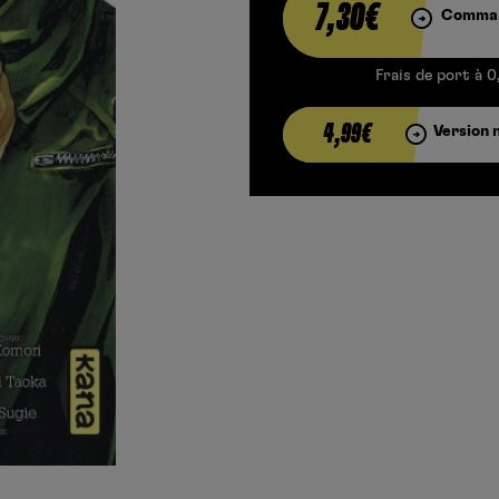
7,30€
Comman
Frais de port à 0
4,99€
Version 