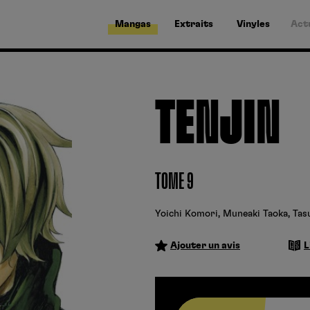
Mangas
Extraits
Vinyles
Act
TENJIN
TOME 9
Yoichi Komori
,
Muneaki Taoka
,
Tas
Ajouter un avis
L