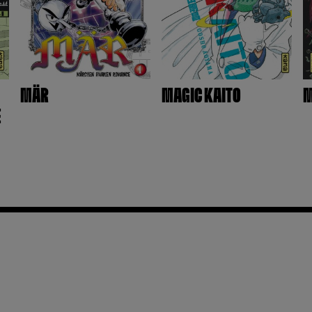
MÄR
MAGIC KAITO
M
E