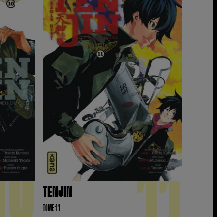
10
11
TENJIN
TOME 11