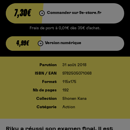
7,30€
Commander sur 9e-store.fr
Frais de port à 0,01€ dès 35€ d’achat.
4,99€
Version numérique
Parution
31 août 2018
ISBN / EAN
9782505071068
Format
115x175
Nb de pages
192
Collection
Shonen Kana
Catégorie
Action
Riku a réussi son examen final. Il est