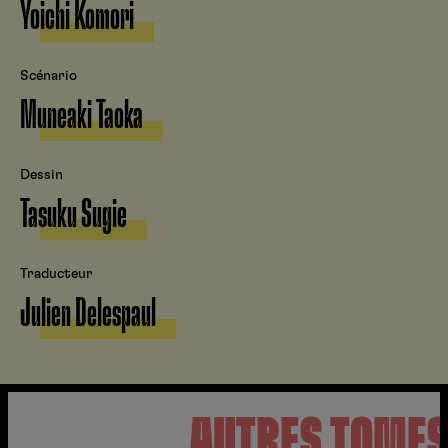
Yoichi Komori
Scénario
Muneaki Taoka
Dessin
Tasuku Sugie
Traducteur
Julien Delespaul
AUTRES TOME