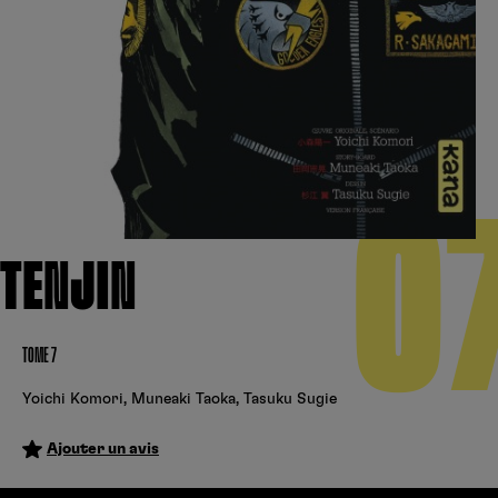
Créer un compte
Hunter x Hunter
Cultura
Fnac
Fire Force
Se connecter
S’inscrire
Black Butler
Kobo
0
TENJIN
TOME 7
Yoichi Komori
,
Muneaki Taoka
,
Tasuku Sugie
Ajouter un avis