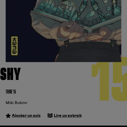
Créer un compte
Hunter x Hunter
Fire Force
Se connecter
S’inscrire
Black Butler
1
SHY
TOME 15
Miki Bukimi
Ajouter un avis
Lire un extrait