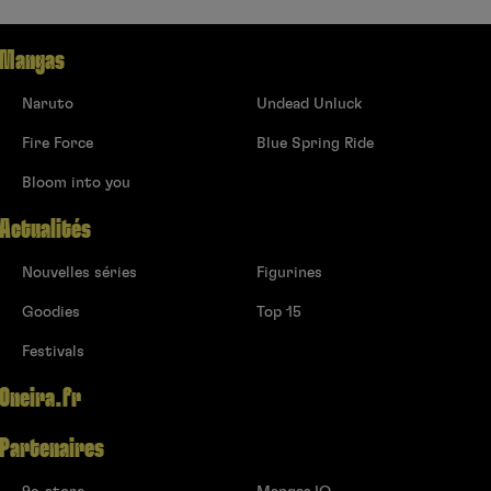
Mangas
Naruto
Undead Unluck
Fire Force
Blue Spring Ride
Bloom into you
Actualités
Nouvelles séries
Figurines
Goodies
Top 15
Festivals
Oneira.fr
Partenaires