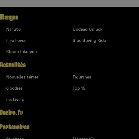
Mangas
Naruto
Undead Unluck
Fire Force
Blue Spring Ride
Bloom into you
Actualités
Nouvelles séries
Figurines
Goodies
Top 15
Festivals
Oneira.fr
Partenaires