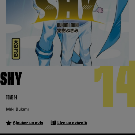
Créer un compte
Hunter x Hunter
Fire Force
Se connecter
S’inscrire
Black Butler
1
SHY
TOME 14
Miki Bukimi
Ajouter un avis
Lire un extrait