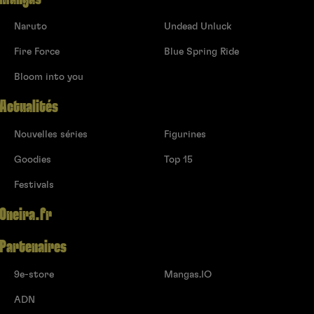
Naruto
Undead Unluck
Fire Force
Blue Spring Ride
Bloom into you
Actualités
Nouvelles séries
Figurines
Goodies
Top 15
Festivals
Oneira.fr
Partenaires
9e-store
Mangas.IO
ADN