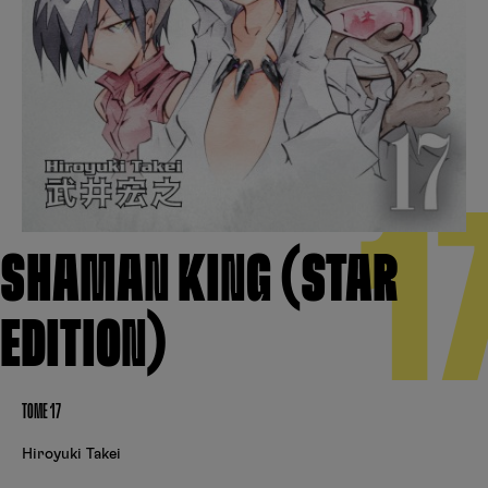
Créer un compte
Hunter x Hunter
Fire Force
Se connecter
S’inscrire
Black Butler
1
SHAMAN KING (STAR
EDITION)
TOME 17
Hiroyuki Takei