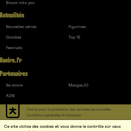
Bloom into you
Actualités
Nouvelles séries
Figurines
Goodies
Top 15
Festivals
Oneira.fr
Partenaires
9e-store
Mangas.IO
ADN
Charte pour la protection des données personnelles
Conditions générales d’utilisation
Contact
Ce site utilise des cookies et vous donne le contrôle sur ceux
Soumettre un projet