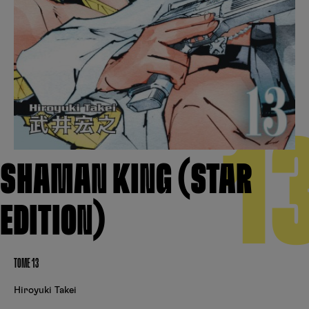
Créer un compte
Hunter x Hunter
Fire Force
Se connecter
S’inscrire
Black Butler
1
SHAMAN KING (STAR
EDITION)
TOME 13
Hiroyuki Takei