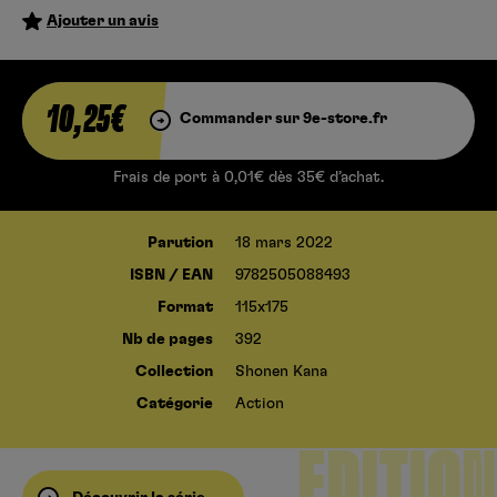
Ajouter un avis
10,25€
Commander sur 9e-store.fr
Frais de port à 0,01€ dès 35€ d’achat.
SHAMA
Parution
18 mars 2022
ISBN / EAN
9782505088493
Format
115x175
N KING
Nb de pages
392
Collection
Shonen Kana
STAR
Catégorie
Action
EDITION