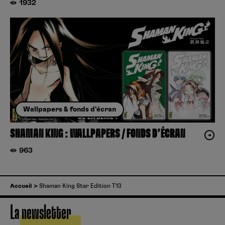
1932
Wallpapers & fonds d'écran
SHAMAN KING : WALLPAPERS / FONDS D’ÉCRAN
963
Accueil
Shaman King Star Edition T13
La newsletter