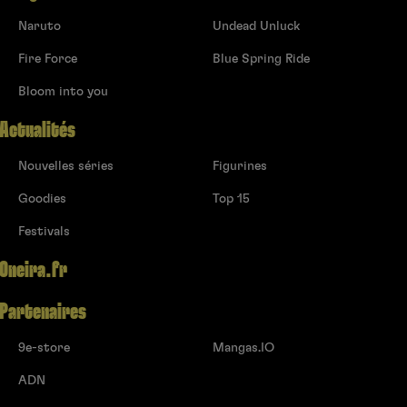
Naruto
Undead Unluck
Fire Force
Blue Spring Ride
Bloom into you
Actualités
Nouvelles séries
Figurines
Goodies
Top 15
Festivals
Oneira.fr
Partenaires
9e-store
Mangas.IO
ADN