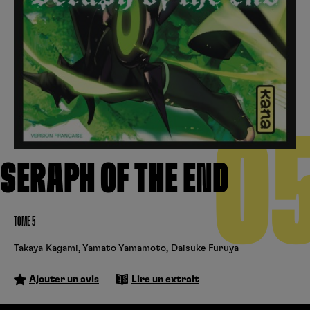
Créer un compte
Hunter x Hunter
Cultura
Fnac
Fire Force
Se connecter
S’inscrire
Black Butler
Kobo
0
SERAPH OF THE END
TOME 5
Takaya Kagami
,
Yamato Yamamoto
,
Daisuke Furuya
Ajouter un avis
Lire un extrait