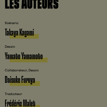
LES AUTEURS
Scénario
Takaya Kagami
Dessin
Yamato Yamamoto
Collaborateur, Dessin
Daisuke Furuya
Traducteur
Frédéric Malet