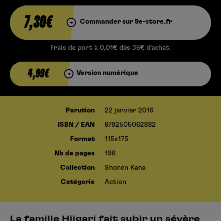
7,30€
Commander sur 9e-store.fr
Frais de port à 0,01€ dès 35€ d’achat.
4,99€
Version numérique
Parution
22 janvier 2016
ISBN / EAN
9782505062882
Format
115x175
Nb de pages
196
Collection
Shonen Kana
Catégorie
Action
La famille Hiigari fait subir un sévère