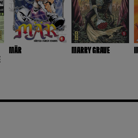
MÄR
MARRY GRAVE
I
E