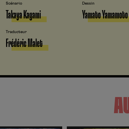
Scénario
Dessin
Takaya Kagami
Yamato Yamamoto
Traducteur
Frédéric Malet
A