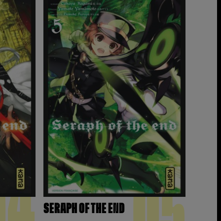
04
05
SERAPH OF THE END