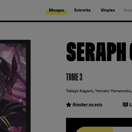
Mangas
Extraits
Vinyles
Act
SERAPH 
TOME 3
Takaya Kagami
,
Yamato Yamamoto
Ajouter un avis
L