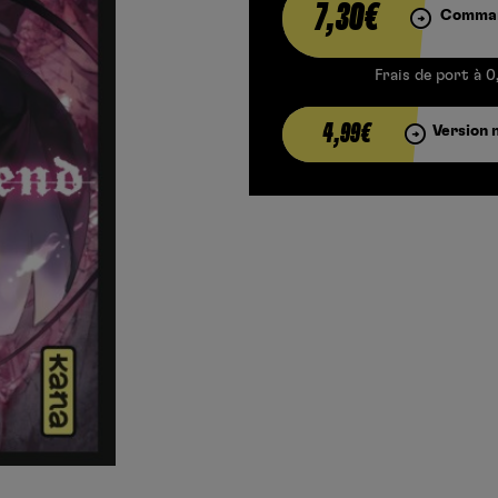
7,30€
Comman
Frais de port à 0
4,99€
Version 