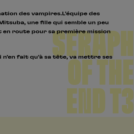
ination des vampires.L’équipe des
 Mitsuba, une fille qui semble un peu
SERAPH
et en route pour sa première mission
 n’en fait qu’à sa tête, va mettre ses
OF THE
END T3