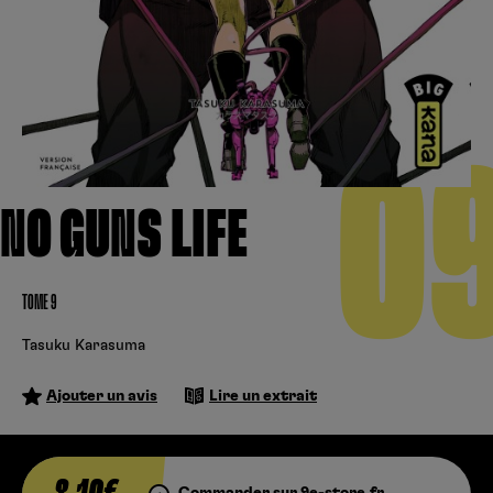
Créer un compte
Hunter x Hunter
Cultura
Fnac
Fire Force
Se connecter
S’inscrire
Black Butler
0
Kobo
NO GUNS LIFE
TOME 9
Tasuku Karasuma
Ajouter un avis
Lire un extrait
Commander sur 9e-store.fr