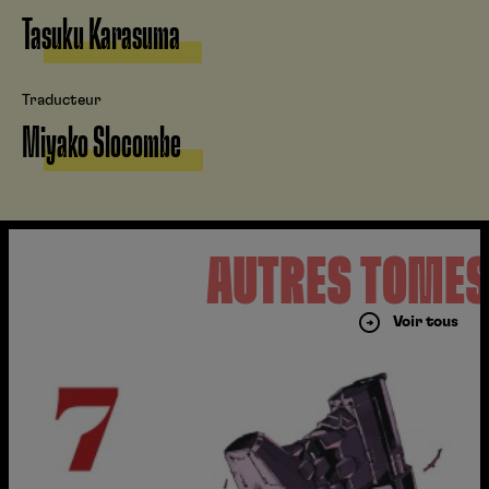
Tasuku Karasuma
Traducteur
Miyako Slocombe
AUTRES TOME
Voir tous