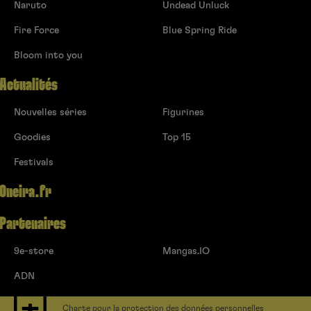
Naruto
Undead Unluck
Fire Force
Blue Spring Ride
Bloom into you
Actualités
Nouvelles séries
Figurines
Goodies
Top 15
Festivals
Oneira.fr
Partenaires
9e-store
Mangas.IO
ADN
Charte pour la protection des données personnelles