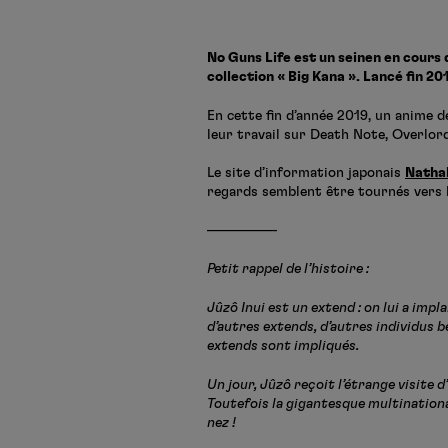
No Guns Life est un seinen en cours 
collection « Big Kana ». Lancé fin 20
En cette fin d’année 2019, un anime d
leur travail sur Death Note, Overlor
Le site d’information japonais
Nathal
regards semblent être tournés vers l
—————
Petit rappel de l’histoire :
Jûzô Inui est un extend : on lui a impla
d’autres extends, d’autres individus 
extends sont impliqués.
Un jour, Jûzô reçoit l’étrange visite 
Toutefois la gigantesque multinational
nez !