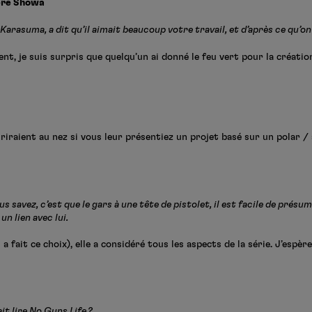
’ère Showa
rasuma, a dit qu’il aimait beaucoup votre travail, et d’après ce qu’on 
t, je suis surpris que quelqu’un ai donné le feu vert pour la créatio
riraient au nez si vous leur présentiez un projet basé sur un polar / 
 savez, c’est que le gars à une tête de pistolet, il est facile de présu
n lien avec lui.
 a fait ce choix), elle a considéré tous les aspects de la série. J’espèr
it lire No Guns Life ?