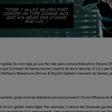
incroyable. Vu mon âge, je suis fan des gens comme Katsuhiro Otomo 
se que le travail de Karasuma est inspiré de leurs œuvres. Il n’y a pas
 D’ailleurs Masamune Shirow & Shyufo Itabashi viennent du Kansai, je 
uement, quels sont les éléments pouvant provenir d’une influence du K
ais le ton global reste léger. Par exemple, il utilise les fameuses gout
 ou le malaise d’un personnage), c’est quelque chose qu’on n’a pas l’ha