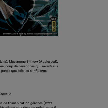
(Akira), Masamune Shirow (Appleseed),
 beaucoup de personnes qui savent à la
pense que cela les a influencé
ansai ?
tes de transpiration géantes (effet
bitude de voir dans un polar, mais il