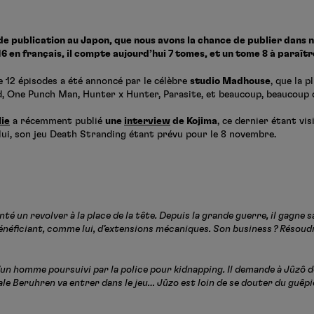
de publication au Japon, que nous avons la chance de publier dans n
16 en français, il compte aujourd’hui 7 tomes, et un tome 8 à paraîtr
e 12 épisodes a été annoncé par le célèbre
studio Madhouse
, que la 
d, One Punch Man, Hunter x Hunter, Parasite, et beaucoup, beaucoup 
ie
a récemment publié
une
interview
de Kojima
, ce dernier étant vis
ui, son jeu Death Stranding étant prévu pour le 8 novembre.
nté un revolver à la place de la tête. Depuis la grande guerre, il gagne s
bénéficiant, comme lui, d’extensions mécaniques. Son business ? Résoudr
d’un homme poursuivi par la police pour kidnapping. Il demande à Jûzô de
e Beruhren va entrer dans le jeu… Jûzo est loin de se douter du guêpie