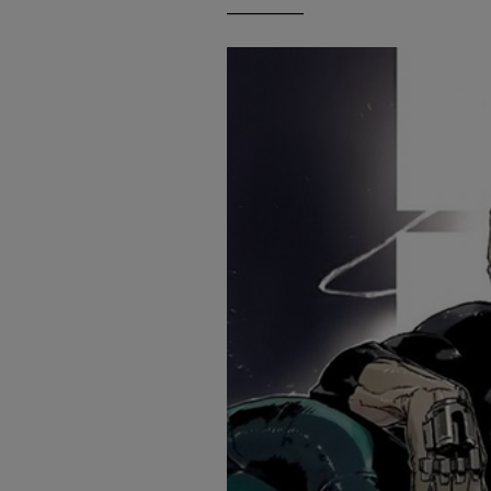
—————