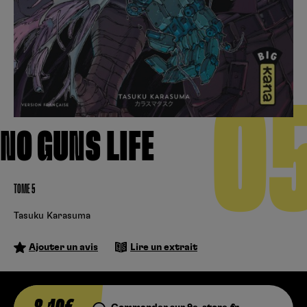
Créer un compte
Hunter x Hunter
Cultura
Fnac
Fire Force
Se connecter
S’inscrire
Black Butler
0
Kobo
NO GUNS LIFE
TOME 5
Tasuku Karasuma
Ajouter un avis
Lire un extrait