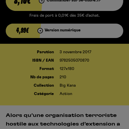
8,10€
Commander sur 9e-store.fr
Frais de port à 0,01€ dès 35€ d’achat.
4,99€
Version numérique
Parution
3 novembre 2017
ISBN / EAN
9782505070870
Format
127x180
Nb de pages
210
Collection
Big Kana
Catégorie
Action
Alors qu’une organisation terroriste
hostile aux technologies d’extension a