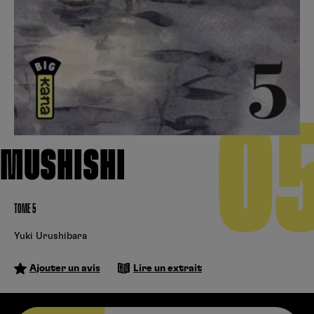
Créer un compte
Hunter x Hunter
Cultura
Fnac
Fire Force
Se connecter
S’inscrire
Black Butler
0
Kobo
MUSHISHI
TOME 5
Yuki Urushibara
Ajouter un avis
Lire un extrait