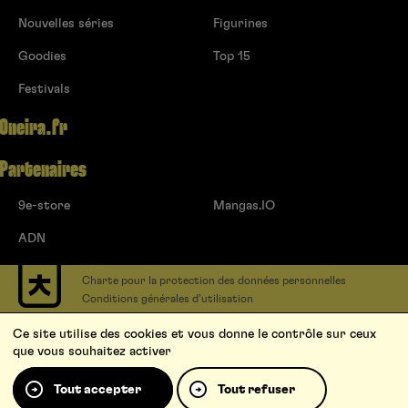
Nouvelles séries
Figurines
Goodies
Top 15
Festivals
Oneira.fr
Partenaires
9e-store
Mangas.IO
ADN
Charte pour la protection des données personnelles
Conditions générales d’utilisation
Contact
Ce site utilise des cookies et vous donne le contrôle sur ceux
Soumettre un projet
que vous souhaitez activer
Proposer une série
Qui sommes-nous ?
Tout accepter
Tout refuser