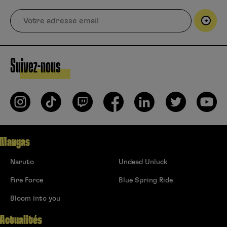
Suivez-nous
Mangas
Naruto
Undead Unluck
Fire Force
Blue Spring Ride
Bloom into you
Actualités