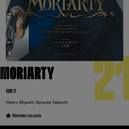
Créer un compte
Hunter x Hunter
Fire Force
Se connecter
S’inscrire
Black Butler
2
MORIARTY
TOME 21
Hikaru Miyoshi
,
Ryosuke Takeuchi
Ajouter un avis