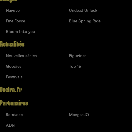
Naruto
Undead Unluck
Fire Force
Blue Spring Ride
Bloom into you
Actualités
Nouvelles séries
Figurines
Goodies
Top 15
Festivals
Oneira.fr
Partenaires
9e-store
Mangas.IO
ADN