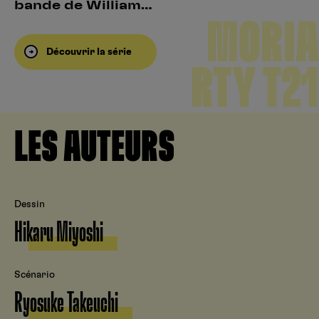
bande de William…
MORIA
Découvrir la série
RTY T21
LES AUTEURS
Dessin
Hikaru Miyoshi
Scénario
Ryosuke Takeuchi