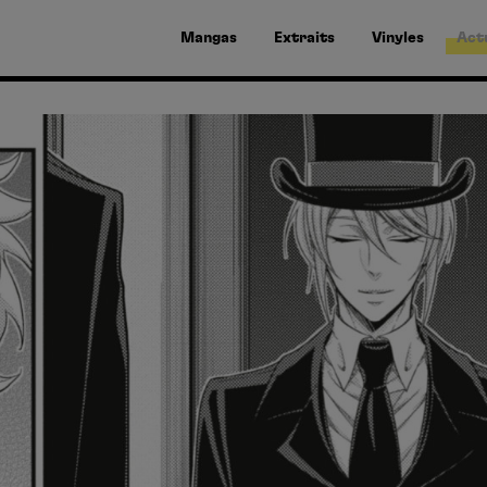
Mangas
Extraits
Vinyles
Act