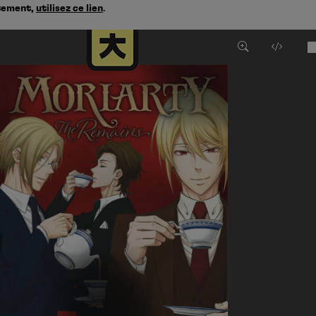
ctement,
utilisez ce lien
.