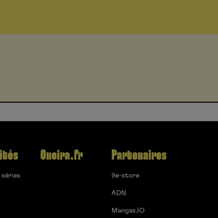
ités
Oneira.fr
Partenaires
 séries
9e-store
ADN
Mangas.IO