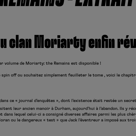
u clan Moriarty enfin rév
ier volume de Moriarty: the Remains est disponible !
 spin off ou souhaitez simplement feuilleter le tome , voici le chapitr
ans ce « journal d’enquêtes », dont l’existence était restée un secret
sitent leur ancien manoir à Durham, aujourd’hui à l’abandon. Ils y réc
t dans lequel celui-ci a consigné diverses affaires parmi les plus chè
Moran ou le dangereux « test » que Jack l’éventreur a imposé aux tro