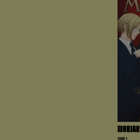
MORIART
TOME 1