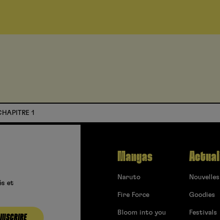
 CHAPITRE 1
Mangas
Actual
Naruto
Nouvelles
és et
Fire Force
Goodies
Bloom into you
Festivals
’INSCRIRE