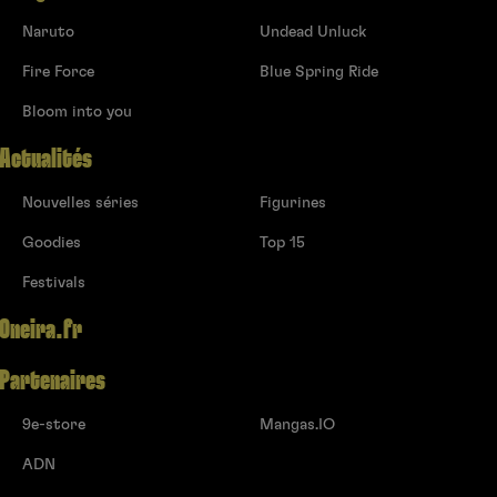
Naruto
Undead Unluck
Fire Force
Blue Spring Ride
Bloom into you
Actualités
Nouvelles séries
Figurines
Goodies
Top 15
Festivals
Oneira.fr
Partenaires
9e-store
Mangas.IO
ADN