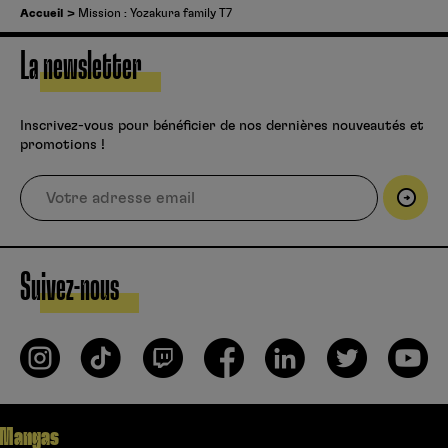
Accueil
Mission : Yozakura family T7
La newsletter
Inscrivez-vous pour bénéficier de nos dernières nouveautés et
promotions !
Suivez-nous
Mangas