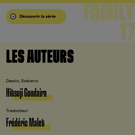
FAMILY
Découvrir la série
T7
LES AUTEURS
Dessin, Scénario
Hitsuji Gondaira
Traducteur
Frédéric Malet