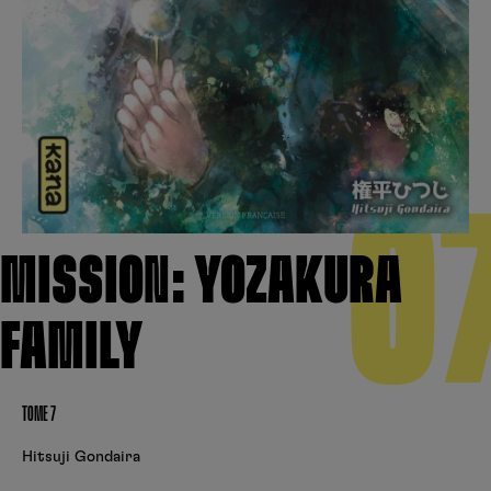
Créer un compte
Hunter x Hunter
Fire Force
Se connecter
S’inscrire
Black Butler
0
MISSION: YOZAKURA
FAMILY
TOME 7
Hitsuji Gondaira