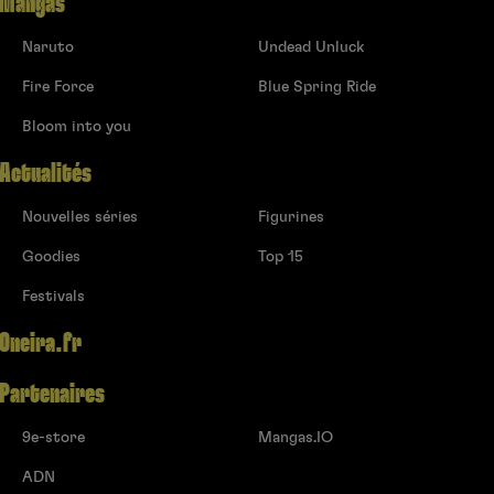
Mangas
Naruto
Undead Unluck
Fire Force
Blue Spring Ride
Bloom into you
Actualités
Nouvelles séries
Figurines
Goodies
Top 15
Festivals
Oneira.fr
Partenaires
9e-store
Mangas.IO
ADN