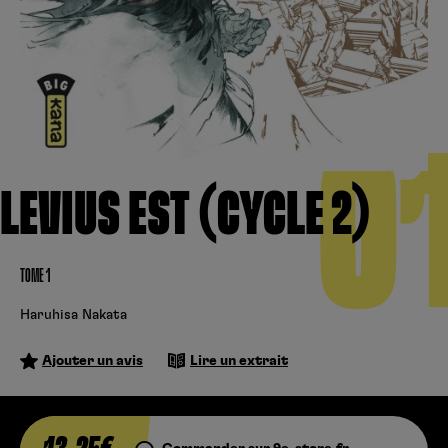
Créer un compte
Hunter x Hunter
Cultura
Fnac
Fire Force
Se connecter
S’inscrire
Black Butler
0
Kobo
LEVIUS EST (CYCLE 2)
TOME 1
Haruhisa Nakata
Ajouter un avis
Lire un extrait