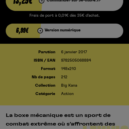
13,25€
Commander sur 9e-store.fr
Frais de port à 0,01€ dès 35€ d’achat.
6,99€
Version numérique
Parution
6 janvier 2017
ISBN / EAN
9782505068884
Format
148x210
Nb de pages
212
Collection
Big Kana
Catégorie
Action
La boxe mécanique est un sport de
combat extrême où s’affrontent des