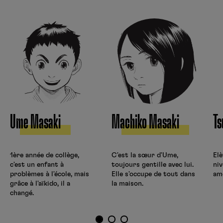
Ume Masaki
Machiko Masaki
T
1ère année de collège,
C'est la sœur d'Ume,
Elè
c'est un enfant à
toujours gentille avec lui.
niv
problèmes à l'école, mais
Elle s'occupe de tout dans
am
grâce à l'aïkido, il a
la maison.
changé.
1
2
3