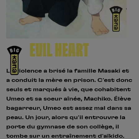
Créer un compte
Hunter x Hunter
Fire Force
Se connecter
S’inscrire
Black Butler
EVIL HEART
La violence a brisé la famille Masaki et
a conduit la mère en prison. C'est donc
seuls et marqués à vie, que cohabitent
Umeo et sa soeur aînée, Machiko. Élève
bagarreur, Umeo est assez mal dans sa
peau. Un jour, alors qu'il entrouvre la
porte du gymnase de son collège, il
tombe sur un entraînement d'aïkido.