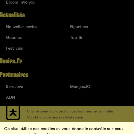
Bloom into you
Actualités
Nouvelles séries
Figurines
Goodies
Top 15
Festivals
Oneira.fr
Partenaires
9e-store
Mangas.IO
ADN
Charte pour la protection des données personnelles
Conditions générales d’utilisation
Contact
Ce site utilise des cookies et vous donne le contrôle sur ceux
Soumettre un projet