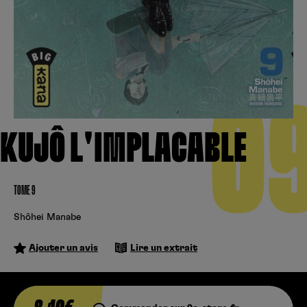
Créer un compte
Hunter x Hunter
Fire Force
Se connecter
S’inscrire
Black Butler
0
KUJÔ L'IMPLACABLE
TOME 9
Shôhei Manabe
Ajouter un avis
Lire un extrait