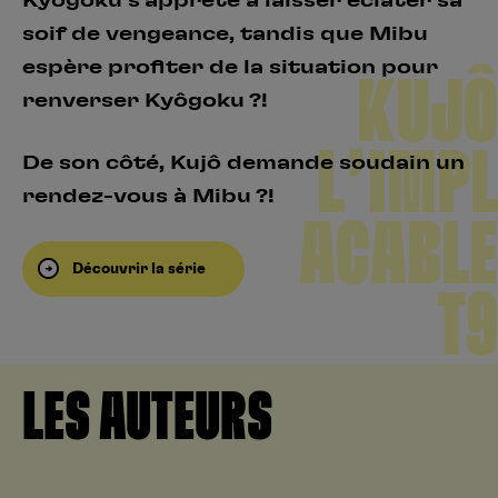
Kyôgoku s’apprête à laisser éclater sa
soif de vengeance, tandis que Mibu
espère profiter de la situation pour
KUJÔ
renverser Kyôgoku ?!
L’IMPL
De son côté, Kujô demande soudain un
rendez-vous à Mibu ?!
ACABLE
Découvrir la série
T9
LES AUTEURS