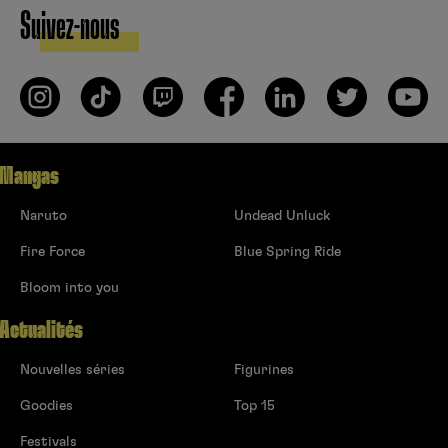
Suivez-nous
Mangas
Naruto
Undead Unluck
Fire Force
Blue Spring Ride
Bloom into you
Actualités
Nouvelles séries
Figurines
Goodies
Top 15
Festivals