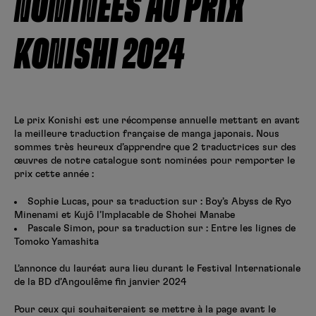
NOMINÉES AU PRIX
Créer un compte
Hunter x Hunter
KONISHI 2024
Fire Force
Se connecter
S’inscrire
Black Butler
Le prix Konishi est une récompense annuelle mettant en avant
la meilleure traduction française de manga japonais. Nous
sommes très heureux d’apprendre que 2 traductrices sur des
œuvres de notre catalogue sont nominées pour remporter le
prix cette année :
Sophie Lucas, pour sa traduction sur : Boy’s Abyss de Ryo
Minenami et Kujô l’Implacable de Shohei Manabe
Pascale Simon, pour sa traduction sur : Entre les lignes de
Tomoko Yamashita
L’annonce du lauréat aura lieu durant le Festival Internationale
de la BD d’Angoulême fin janvier 2024
Pour ceux qui souhaiteraient se mettre à la page avant le