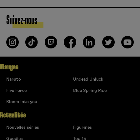
Suivez-nous
Mangas
Naruto
Undead Unluck
Fire Force
Blue Spring Ride
Bloom into you
Actualités
Nouvelles séries
Figurines
Goodies
Top 15