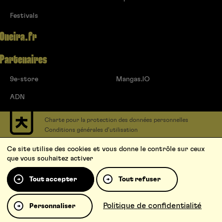
Festivals
Oneira.fr
Partenaires
9e-store
Mangas.IO
ADN
Charte pour la protection des données personnelles
Conditions générales d’utilisation
Contact
Ce site utilise des cookies et vous donne le contrôle sur ceux
Soumettre un projet
que vous souhaitez activer
Proposer une série
Qui sommes-nous ?
Tout accepter
Tout refuser
Politique de confidentialité
Personnaliser