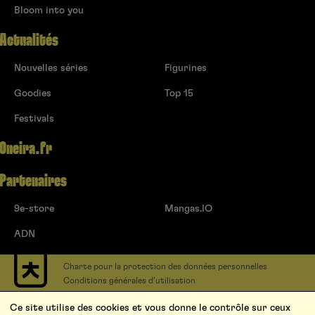
Bloom into you
Actualités
Nouvelles séries
Figurines
Goodies
Top 15
Festivals
Oneira.fr
Partenaires
9e-store
Mangas.IO
ADN
Charte pour la protection des données personnelles
Conditions générales d’utilisation
Contact
Ce site utilise des cookies et vous donne le contrôle sur ceux
Soumettre un projet