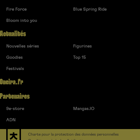
Fire Force
Blue Spring Ride
Bloom into you
Actualités
Nouvelles séries
Figurines
Goodies
Top 15
Festivals
Oneira.fr
Partenaires
9e-store
Mangas.IO
ADN
Charte pour la protection des données personnelles