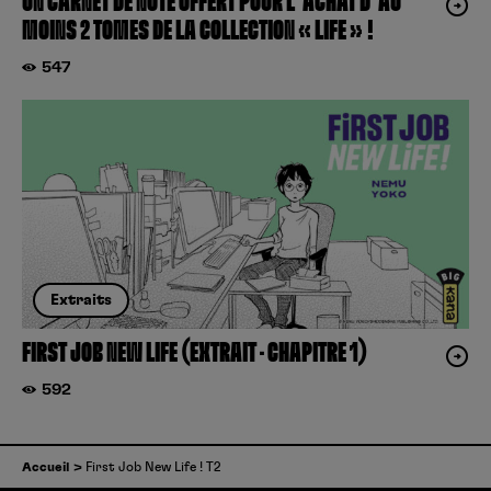
UN CARNET DE NOTE OFFERT POUR L’ACHAT D’AU
MOINS 2 TOMES DE LA COLLECTION « LIFE » !
547
Extraits
FIRST JOB NEW LIFE (EXTRAIT – CHAPITRE 1)
592
Accueil
First Job New Life ! T2