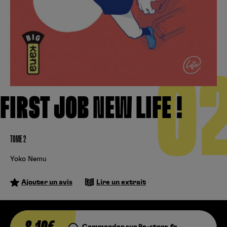
Créer un compte
Hunter x Hunter
Fire Force
Se connecter
S’inscrire
Black Butler
0
FIRST JOB NEW LIFE !
TOME 2
Yoko Nemu
Ajouter un avis
Lire un extrait
Commander sur 9e-store.fr