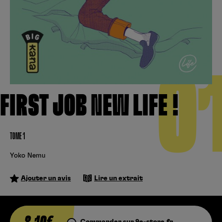
Créer un compte
Hunter x Hunter
Fire Force
Se connecter
S’inscrire
Black Butler
0
FIRST JOB NEW LIFE !
TOME 1
Yoko Nemu
Ajouter un avis
Lire un extrait
Commander sur 9e-store.fr