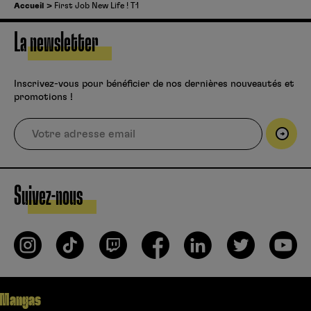
Accueil
First Job New Life ! T1
La newsletter
Inscrivez-vous pour bénéficier de nos dernières nouveautés et
promotions !
Suivez-nous
Mangas