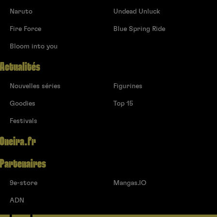
Naruto
Undead Unluck
Fire Force
Blue Spring Ride
Bloom into you
Actualités
Nouvelles séries
Figurines
Goodies
Top 15
Festivals
Oneira.fr
Partenaires
9e-store
Mangas.IO
ADN