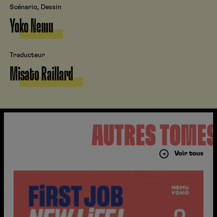
Scénario, Dessin
Yoko Nemu
Traducteur
Misato Raillard
AUTRES TOME
Voir tous